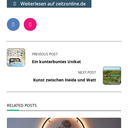
Weiterlesen auf zeitzonline.de
<span
PREVIOUS POST
class="nav-
Ein kunterbuntes Unikat
subtitle
screen-
NEXT POST
reader-
Kunst zwischen Heide und Watt
text">Page</span>
RELATED POSTS