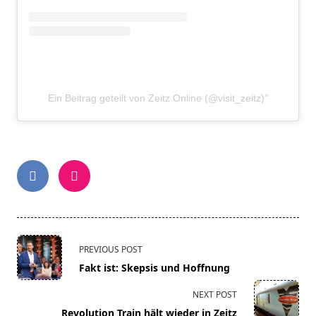
Ein Beitrag geteilt von Zeitz Online (@visit_zeitz)
<span
PREVIOUS POST
class="nav-
Fakt ist: Skepsis und Hoffnung
subtitle
screen-
NEXT POST
reader-
Revolution Train hält wieder in Zeitz