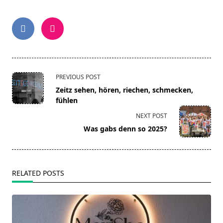
<span
PREVIOUS POST
class="nav-
Zeitz sehen, hören, riechen, schmecken,
subtitle
fühlen
screen-
NEXT POST
reader-
Was gabs denn so 2025?
text">Page</span>
RELATED POSTS