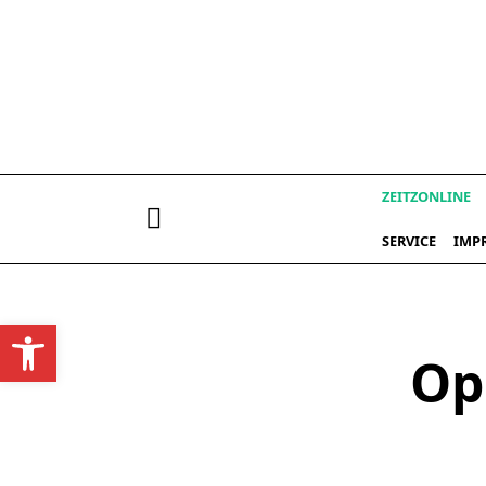
Skip
to
content
ZEITZONLINE
SERVICE
IMP
Werkzeugleiste öffnen
Op