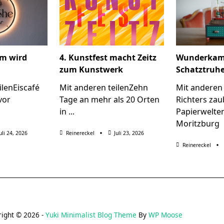
um wird
4. Kunstfest macht Zeitz
Wunderkamm
zum Kunstwerk
Schatztruh
ilenEiscafé
Mit anderen teilenZehn
Mit anderen
vor
Tage an mehr als 20 Orten
Richters zau
in
...
Papierwelten
Moritzburg
uli 24, 2026
Reinereckel
Juli 23, 2026
Reinereckel
ight © 2026 -
Yuki Minimalist Blog Theme
By
WP Moose