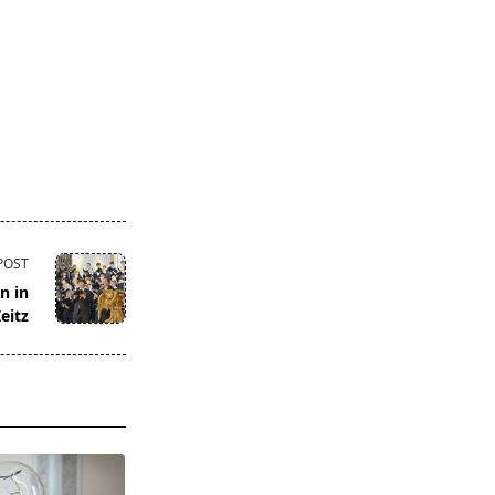
POST
n in
eitz