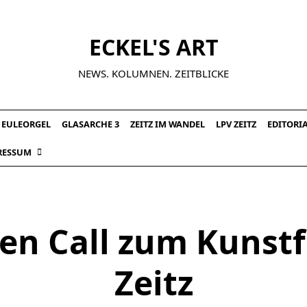
ECKEL'S ART
NEWS. KOLUMNEN. ZEITBLICKE
EULEORGEL
GLASARCHE 3
ZEITZ IM WANDEL
LPV ZEITZ
EDITORI
RESSUM
en Call zum Kunstf
Zeitz