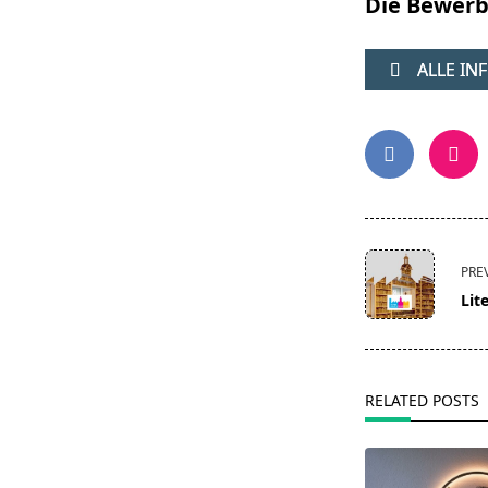
Die Bewerb
ALLE IN
<span
PRE
class="nav-
Lit
subtitle
screen-
reader-
text">Page</s
RELATED POSTS