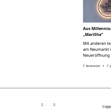
Aus Millenni
„MariShe“
Mit anderen te
am Neumarkt 
Neueröffnung
Reinereckel
J
Copyr