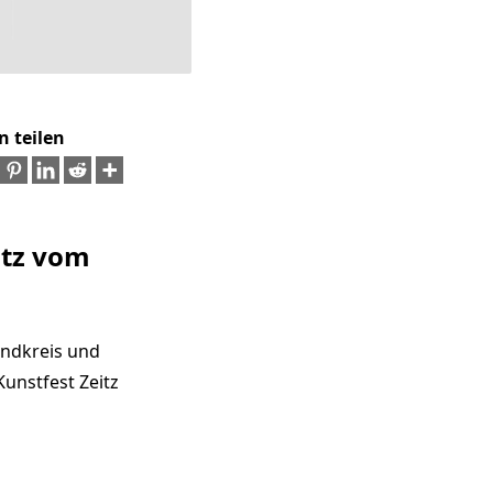
n teilen
itz vom
andkreis und
Kunstfest Zeitz