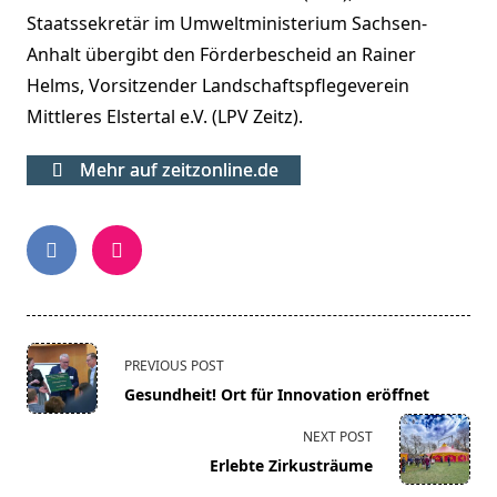
Staatssekretär im Umweltministerium Sachsen-
Anhalt übergibt den Förderbescheid an Rainer
Helms, Vorsitzender Landschaftspflegeverein
Mittleres Elstertal e.V. (LPV Zeitz).
Mehr auf zeitzonline.de
<span
PREVIOUS POST
class="nav-
Gesundheit! Ort für Innovation eröffnet
subtitle
screen-
NEXT POST
reader-
Erlebte Zirkusträume
text">Page</span>