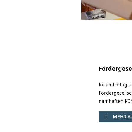
Fördergesel
Roland Rittig 
Fördergesells
namhaften Kün
MEHR AU