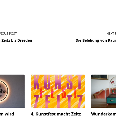
VIOUS POST
NEXT 
 Zeitz bis Dresden
Die Belebung von Rä
pan>
um wird
4. Kunstfest macht Zeitz
Wunderkamm