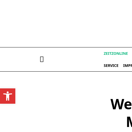
Skip
to
content
ZEITZONLINE
SERVICE
IMP
Werkzeugleiste öffnen
We