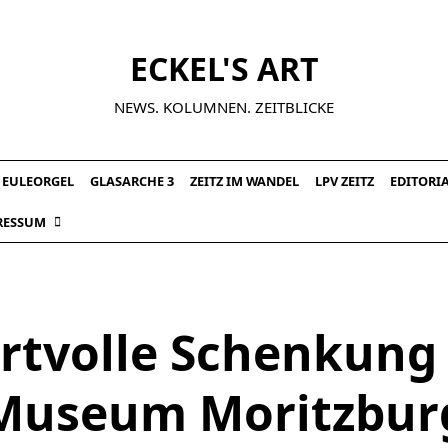
ECKEL'S ART
NEWS. KOLUMNEN. ZEITBLICKE
EULEORGEL
GLASARCHE 3
ZEITZ IM WANDEL
LPV ZEITZ
EDITORI
RESSUM
rtvolle Schenkung 
Museum Moritzbur