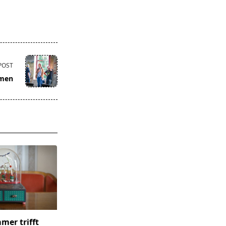
POST
umen
er trifft