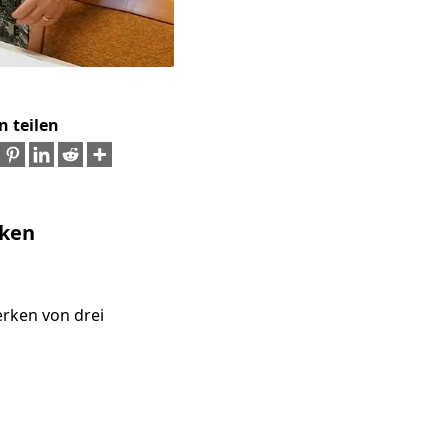
n teilen
iken
rken von drei