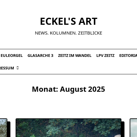
ECKEL'S ART
NEWS. KOLUMNEN. ZEITBLICKE
EULEORGEL
GLASARCHE 3
ZEITZ IM WANDEL
LPV ZEITZ
EDITORI
RESSUM
Monat:
August 2025