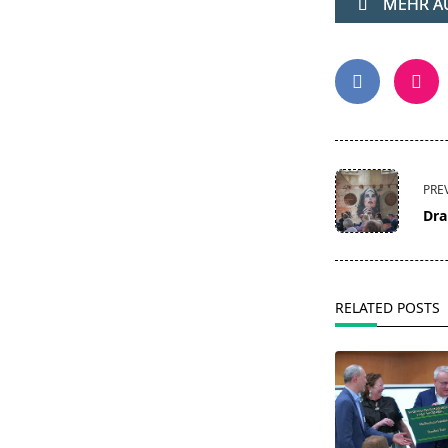
MEHR AU
<span
PRE
class="nav-
Dra
subtitle
screen-
reader-
text">Page</s
RELATED POSTS