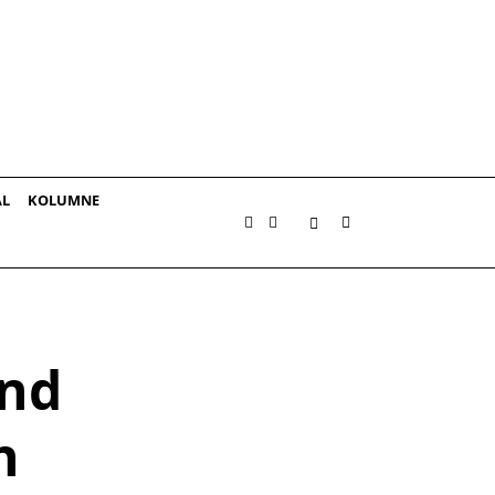
AL
KOLUMNE
und
n