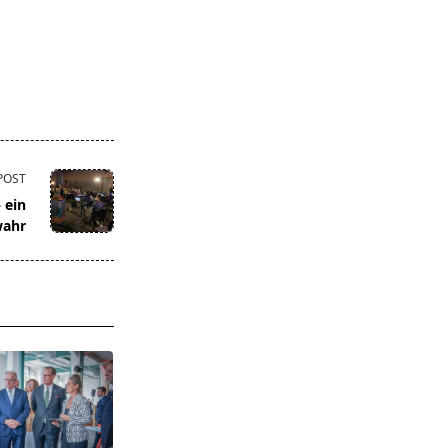
POST
 ein
wahr