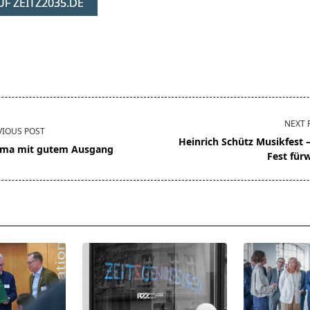
F ZEITZ2035.DE
NEXT 
VIOUS POST
Heinrich Schütz Musikfest –
ma mit gutem Ausgang
Fest für
pan>