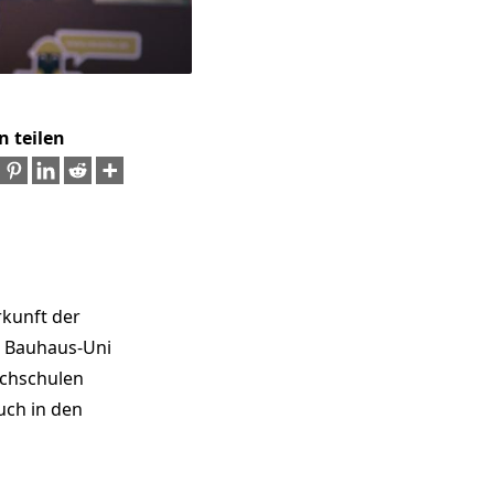
n teilen
rkunft der
, Bauhaus-Uni
ochschulen
uch in den