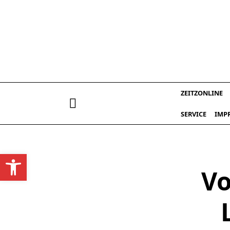
Skip
to
content
ZEITZONLINE
SERVICE
IMP
Werkzeugleiste öffnen
Vo